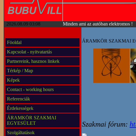
2026.08.09 03:08
Minden ami az autóban elektromos !
ÁRAMKÖR SZAKMAI E
Föoldal
Kapcsolat - nyitvatartás
Partnereink, hasznos linkek
Térkép / Map
Képek
Contact - working hours
Referenciák
Érdekességek
ÁRAMKÖR SZAKMAI
Szakmai fórum:
ht
EGYESÜLET
Szolgáltatások